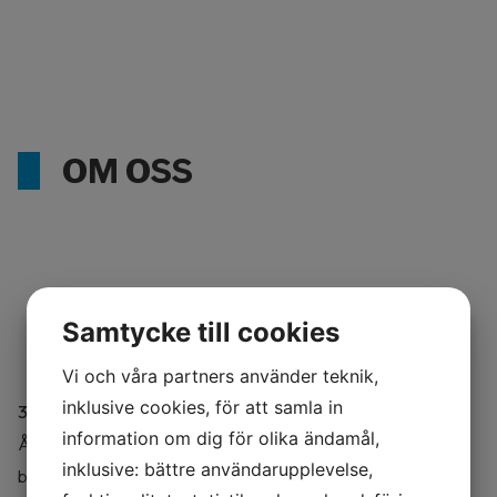
OM OSS
Samtycke till cookies
Vi och våra partners använder teknik,
inklusive cookies, för att samla in
35 år av kvalitet, kompetens och utveckling
information om dig för olika ändamål,
År 2024 firade Fjälkinge Isolering & Plåtservice AB 35 år i
inklusive: bättre användarupplevelse,
branschen – en milstolpe som vi är både stolta och