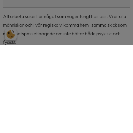
Att arbeta säkert är något som väger tungt hos oss. Vi är alla
människor och i vår regi ska vi komma hem i samma skick som
när arbetspasset började om inte bättre både psykiskt och
fysiskt.
Våra leverantörer och
samarbetsparners